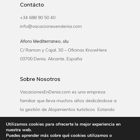
Contácto
+34 688 90 50 40
info@vacacionesendenia.com
Aforo Mediterraneo, slu
C/ Ramon y Cajal, 30 – Oficinas KnowHere
03700 Denia, Alicante, España
Sobre Nosotros
VacacionesEnDenia.com es una empresa
familiar que lleva muchos años dedicándose a
la gestión de Alojamientos turísticos Estando
especializados en el destino turístico de Denia
Utilizamos cookies para ofrecerte la mejor experiencia en
contando con una amplia gama de
nuestra web.
Puedes aprender más sobre qué cookies utilizamos o
alojamientos turísticos.