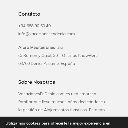
Contácto
+34 688 90 50 40
info@vacacionesendenia.com
Aforo Mediterraneo, slu
C/ Ramon y Cajal, 30 – Oficinas KnowHere
03700 Denia, Alicante, España
Sobre Nosotros
VacacionesEnDenia.com es una empresa
familiar que lleva muchos años dedicándose a
la gestión de Alojamientos turísticos Estando
especializados en el destino turístico de Denia
Utilizamos cookies para ofrecerte la mejor experiencia en
contando con una amplia gama de