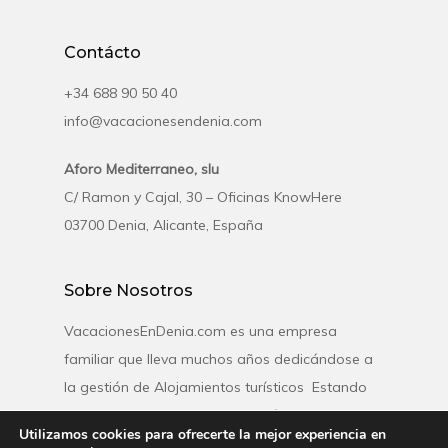
Contácto
+34 688 90 50 40
info@vacacionesendenia.com
Aforo Mediterraneo, slu
C/ Ramon y Cajal, 30 – Oficinas KnowHere
03700 Denia, Alicante, España
Sobre Nosotros
VacacionesEnDenia.com es una empresa
familiar que lleva muchos años dedicándose a
la gestión de Alojamientos turísticos Estando
especializados en el destino turístico de Denia
Utilizamos cookies para ofrecerte la mejor experiencia en
contando con una amplia gama de